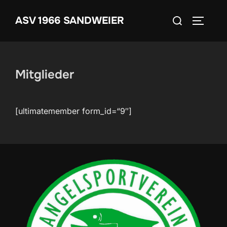
Zum
Suchen
ASV 1966 SANDWEIER
Inhalt
SEITEN
nach:
springen
Mitglieder
[ultimatemember form_id=“9″]